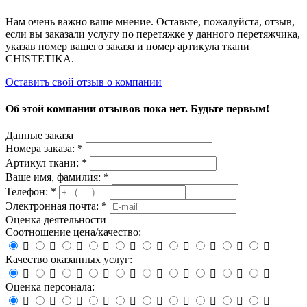
Нам очень важно ваше мнение. Оставьте, пожалуйста, отзыв,
если вы заказали услугу по перетяжке у данного перетяжчика,
указав номер вашего заказа и номер артикула ткани
CHISTETIKA.
Оставить свой отзыв о компании
Об этой компании отзывов пока нет. Будьте первым!
Данные заказа
Номера заказа: *
Артикул ткани: *
Ваше имя, фамилия: *
Телефон: *
Электронная почта: *
Оценка деятельности
Соотношение цена/качество:










Качество оказанных услуг:










Оценка персонала:









