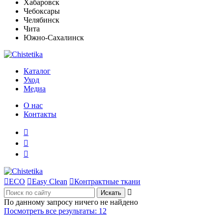
Хабаровск
Чебоксары
Челябинск
Чита
Южно-Сахалинск
Каталог
Уход
Медиа
О нас
Контакты




ECO

Easy Clean

Контрактные ткани

По данному запросу ничего не найдено
Посмотреть все результаты:
12