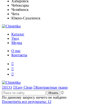
Хабаровск
Чебоксары
Челябинск
Чита
Южно-Сахалинск
Каталог
Уход
Медиа
О нас
Контакты




ECO

Easy Clean

Контрактные ткани

По данному запросу ничего не найдено
Посмотреть все результаты:
12