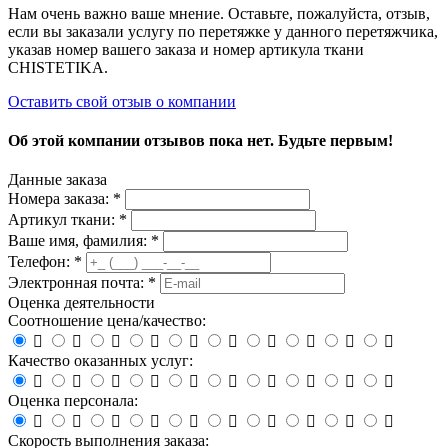
Нам очень важно ваше мнение. Оставьте, пожалуйста, отзыв,
если вы заказали услугу по перетяжке у данного перетяжчика,
указав номер вашего заказа и номер артикула ткани
CHISTETIKA.
Оставить свой отзыв о компании
Об этой компании отзывов пока нет. Будьте первым!
Данные заказа
Номера заказа: *
Артикул ткани: *
Ваше имя, фамилия: *
Телефон: *
Электронная почта: *
Оценка деятельности
Соотношение цена/качество:










Качество оказанных услуг:










Оценка персонала:










Скорость выполнения заказа: