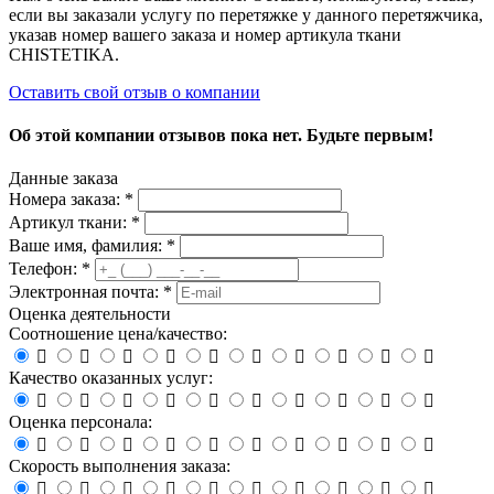
если вы заказали услугу по перетяжке у данного перетяжчика,
указав номер вашего заказа и номер артикула ткани
CHISTETIKA.
Оставить свой отзыв о компании
Об этой компании отзывов пока нет. Будьте первым!
Данные заказа
Номера заказа: *
Артикул ткани: *
Ваше имя, фамилия: *
Телефон: *
Электронная почта: *
Оценка деятельности
Соотношение цена/качество:










Качество оказанных услуг:










Оценка персонала:










Скорость выполнения заказа:









