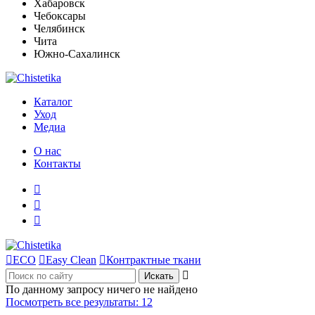
Хабаровск
Чебоксары
Челябинск
Чита
Южно-Сахалинск
Каталог
Уход
Медиа
О нас
Контакты




ECO

Easy Clean

Контрактные ткани

По данному запросу ничего не найдено
Посмотреть все результаты:
12