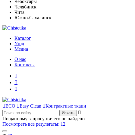
Чебоксары
Челябинск
Чита
Южно-Сахалинск
Каталог
Уход
Медиа
О нас
Контакты




ECO

Easy Clean

Контрактные ткани

По данному запросу ничего не найдено
Посмотреть все результаты:
12
ru
en