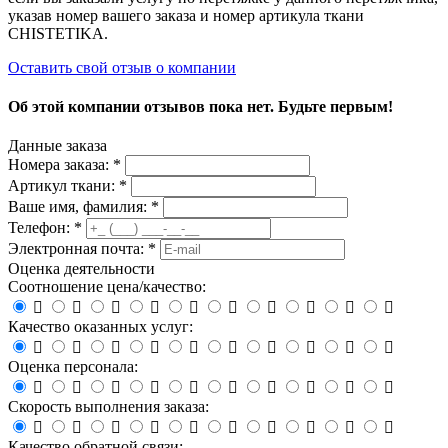
указав номер вашего заказа и номер артикула ткани
CHISTETIKA.
Оставить свой отзыв о компании
Об этой компании отзывов пока нет. Будьте первым!
Данные заказа
Номера заказа: *
Артикул ткани: *
Ваше имя, фамилия: *
Телефон: *
Электронная почта: *
Оценка деятельности
Соотношение цена/качество:










Качество оказанных услуг:










Оценка персонала:










Скорость выполнения заказа:










Качество обратной связи: