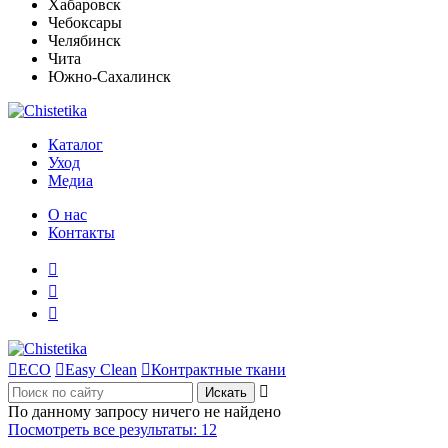
Хабаровск
Чебоксары
Челябинск
Чита
Южно-Сахалинск
Каталог
Уход
Медиа
О нас
Контакты




ECO

Easy Clean

Контрактные ткани

По данному запросу ничего не найдено
Посмотреть все результаты:
12