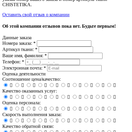
CHISTETIKA.
Оставить свой отзыв о компании
Об этой компании отзывов пока нет. Будьте первым!
Данные заказа
Номера заказа: *
Артикул ткани: *
Ваше имя, фамилия: *
Телефон: *
Электронная почта: *
Оценка деятельности
Соотношение цена/качество:










Качество оказанных услуг:










Оценка персонала:










Скорость выполнения заказа:










Качество обратной связи: