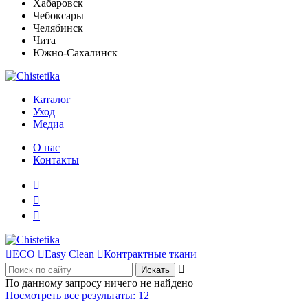
Хабаровск
Чебоксары
Челябинск
Чита
Южно-Сахалинск
Каталог
Уход
Медиа
О нас
Контакты




ECO

Easy Clean

Контрактные ткани

По данному запросу ничего не найдено
Посмотреть все результаты:
12