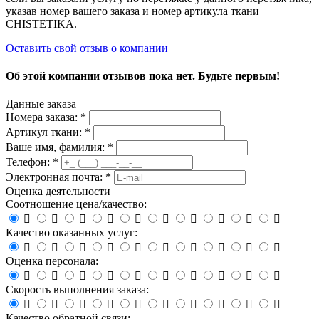
указав номер вашего заказа и номер артикула ткани
CHISTETIKA.
Оставить свой отзыв о компании
Об этой компании отзывов пока нет. Будьте первым!
Данные заказа
Номера заказа: *
Артикул ткани: *
Ваше имя, фамилия: *
Телефон: *
Электронная почта: *
Оценка деятельности
Соотношение цена/качество:










Качество оказанных услуг:










Оценка персонала:










Скорость выполнения заказа:










Качество обратной связи: