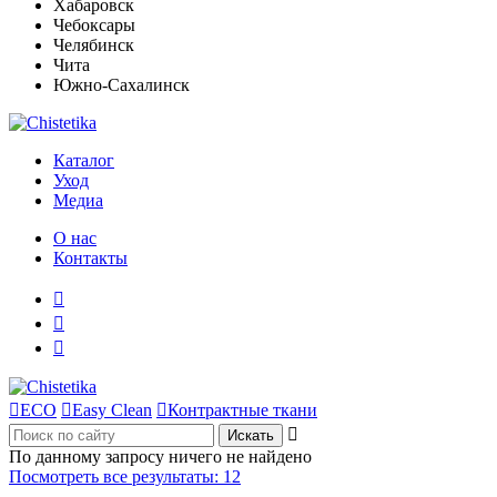
Хабаровск
Чебоксары
Челябинск
Чита
Южно-Сахалинск
Каталог
Уход
Медиа
О нас
Контакты




ECO

Easy Clean

Контрактные ткани

По данному запросу ничего не найдено
Посмотреть все результаты:
12