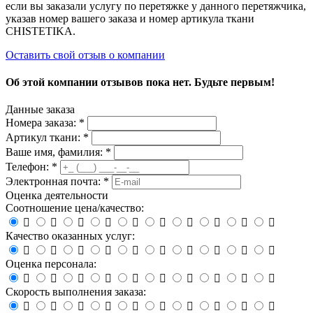
если вы заказали услугу по перетяжке у данного перетяжчика,
указав номер вашего заказа и номер артикула ткани
CHISTETIKA.
Оставить свой отзыв о компании
Об этой компании отзывов пока нет. Будьте первым!
Данные заказа
Номера заказа: *
Артикул ткани: *
Ваше имя, фамилия: *
Телефон: *
Электронная почта: *
Оценка деятельности
Соотношение цена/качество:










Качество оказанных услуг:










Оценка персонала:










Скорость выполнения заказа:









