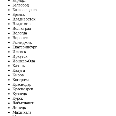
Барнаул
Белгород
Благовещенск
Брянск
Владивосток
Владимир
Волгоград
Вологда
Воронеж
Геленджик
Екатеринбург
Ижевск
Иркутск
Йошкар-Ола
Казань
Калуга
Киров
Кострома
Краснодар
Красноярск
Кузнецк
Курск
Лабытнанги
Липецк
Махачкала