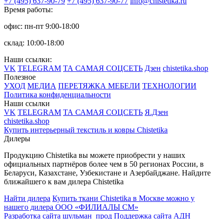
+7 (495) 637-90-79
+7 (495) 637-90-77
info@chistetika.ru
Время работы:
офис: пн-пт 9:00-18:00
склад: 10:00-18:00
Наши ссылки:
VK
TELEGRAM
ТА САМАЯ СОЦСЕТЬ
Дзен
chistetika.shop
Полезное
УХОД
МЕДИА
ПЕРЕТЯЖКА МЕБЕЛИ
ТЕХНОЛОГИИ
Политика конфиденциальности
Наши ссылки
VK
TELEGRAM
ТА САМАЯ СОЦСЕТЬ
Я.Дзен
chistetika.shop
Купить интерьерный текстиль и ковры Chistetika
Дилеры
Продукцию Chistetika вы можете приобрести у наших
официальных партнёров более чем в 50 регионах России, в
Беларуси, Казахстане, Узбекистане и Азербайджане.
Найдите
ближайшего к вам дилера Chistetika
Найти дилера
Купить ткани Chistetika в Москве можно у
нашего дилера ООО «ФИЛИАЛЫ СМ»
Разработка сайта шульман_прод
Поддержка сайта АДН