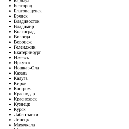
Барнаул
Белгород
Благовещенск
Брянск
Владивосток
Владимир
Волгоград
Вологда
Воронеж
Геленджик
Екатеринбург
Ижевск
Иркутск
Йошкар-Ола
Казань
Калуга
Киров
Кострома
Краснодар
Красноярск
Кузнецк
Курск
Лабытнанги
Липецк
Махачкала