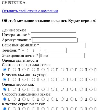
CHISTETIKA.
Оставить свой отзыв о компании
Об этой компании отзывов пока нет. Будьте первым!
Данные заказа
Номера заказа: *
Артикул ткани: *
Ваше имя, фамилия: *
Телефон: *
Электронная почта: *
Оценка деятельности
Соотношение цена/качество:










Качество оказанных услуг:










Оценка персонала:










Скорость выполнения заказа:










Качество обратной связи:









