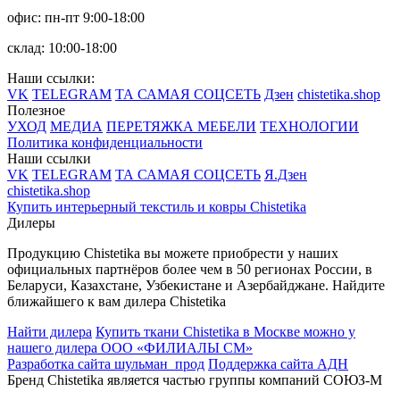
офис: пн-пт 9:00-18:00
склад: 10:00-18:00
Наши ссылки:
VK
TELEGRAM
ТА САМАЯ СОЦСЕТЬ
Дзен
chistetika.shop
Полезное
УХОД
МЕДИА
ПЕРЕТЯЖКА МЕБЕЛИ
ТЕХНОЛОГИИ
Политика конфиденциальности
Наши ссылки
VK
TELEGRAM
ТА САМАЯ СОЦСЕТЬ
Я.Дзен
chistetika.shop
Купить интерьерный текстиль и ковры Chistetika
Дилеры
Продукцию Chistetika вы можете приобрести у наших
официальных партнёров более чем в 50 регионах России, в
Беларуси, Казахстане, Узбекистане и Азербайджане.
Найдите
ближайшего к вам дилера Chistetika
Найти дилера
Купить ткани Chistetika в Москве можно у
нашего дилера ООО «ФИЛИАЛЫ СМ»
Разработка сайта шульман_прод
Поддержка сайта АДН
Бренд Chistetika является частью группы компаний СОЮЗ-М