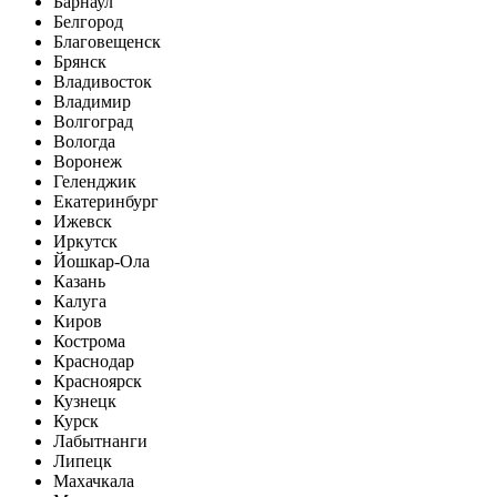
Барнаул
Белгород
Благовещенск
Брянск
Владивосток
Владимир
Волгоград
Вологда
Воронеж
Геленджик
Екатеринбург
Ижевск
Иркутск
Йошкар-Ола
Казань
Калуга
Киров
Кострома
Краснодар
Красноярск
Кузнецк
Курск
Лабытнанги
Липецк
Махачкала