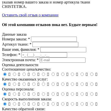
указав номер вашего заказа и номер артикула ткани
CHISTETIKA.
Оставить свой отзыв о компании
Об этой компании отзывов пока нет. Будьте первым!
Данные заказа
Номера заказа: *
Артикул ткани: *
Ваше имя, фамилия: *
Телефон: *
Электронная почта: *
Оценка деятельности
Соотношение цена/качество:










Качество оказанных услуг:










Оценка персонала:










Скорость выполнения заказа:










Качество обратной связи: