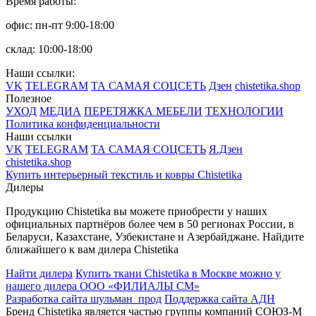
Время работы:
офис: пн-пт 9:00-18:00
склад: 10:00-18:00
Наши ссылки:
VK
TELEGRAM
ТА САМАЯ СОЦСЕТЬ
Дзен
chistetika.shop
Полезное
УХОД
МЕДИА
ПЕРЕТЯЖКА МЕБЕЛИ
ТЕХНОЛОГИИ
Политика конфиденциальности
Наши ссылки
VK
TELEGRAM
ТА САМАЯ СОЦСЕТЬ
Я.Дзен
chistetika.shop
Купить интерьерный текстиль и ковры Chistetika
Дилеры
Продукцию Chistetika вы можете приобрести у наших
официальных партнёров более чем в 50 регионах России, в
Беларуси, Казахстане, Узбекистане и Азербайджане.
Найдите
ближайшего к вам дилера Chistetika
Найти дилера
Купить ткани Chistetika в Москве можно у
нашего дилера ООО «ФИЛИАЛЫ СМ»
Разработка сайта шульман_прод
Поддержка сайта АДН
Бренд Chistetika является частью группы компаний СОЮЗ-М