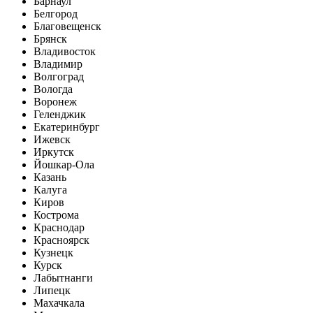
Барнаул
Белгород
Благовещенск
Брянск
Владивосток
Владимир
Волгоград
Вологда
Воронеж
Геленджик
Екатеринбург
Ижевск
Иркутск
Йошкар-Ола
Казань
Калуга
Киров
Кострома
Краснодар
Красноярск
Кузнецк
Курск
Лабытнанги
Липецк
Махачкала