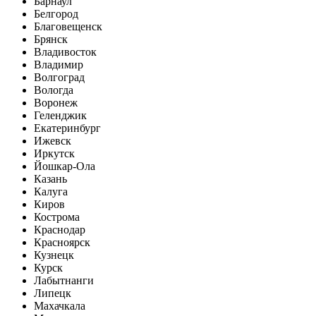
Барнаул
Белгород
Благовещенск
Брянск
Владивосток
Владимир
Волгоград
Вологда
Воронеж
Геленджик
Екатеринбург
Ижевск
Иркутск
Йошкар-Ола
Казань
Калуга
Киров
Кострома
Краснодар
Красноярск
Кузнецк
Курск
Лабытнанги
Липецк
Махачкала