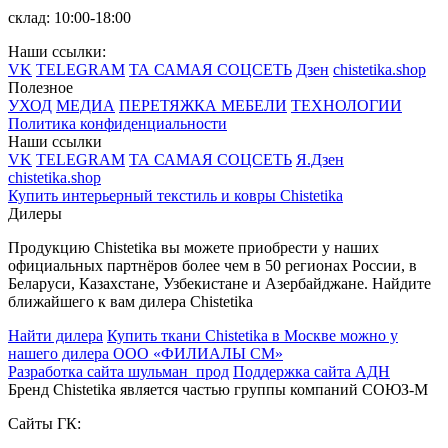
склад: 10:00-18:00
Наши ссылки:
VK
TELEGRAM
ТА САМАЯ СОЦСЕТЬ
Дзен
chistetika.shop
Полезное
УХОД
МЕДИА
ПЕРЕТЯЖКА МЕБЕЛИ
ТЕХНОЛОГИИ
Политика конфиденциальности
Наши ссылки
VK
TELEGRAM
ТА САМАЯ СОЦСЕТЬ
Я.Дзен
chistetika.shop
Купить интерьерный текстиль и ковры Chistetika
Дилеры
Продукцию Chistetika вы можете приобрести у наших
официальных партнёров более чем в 50 регионах России, в
Беларуси, Казахстане, Узбекистане и Азербайджане.
Найдите
ближайшего к вам дилера Chistetika
Найти дилера
Купить ткани Chistetika в Москве можно у
нашего дилера ООО «ФИЛИАЛЫ СМ»
Разработка сайта шульман_прод
Поддержка сайта АДН
Бренд Chistetika является частью группы компаний СОЮЗ-М
Сайты ГК: