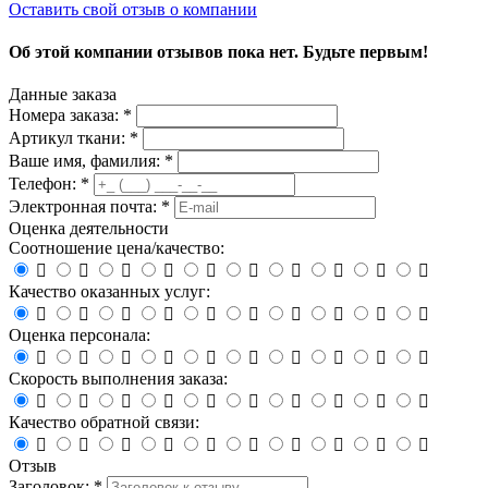
Оставить свой отзыв о компании
Об этой компании отзывов пока нет. Будьте первым!
Данные заказа
Номера заказа: *
Артикул ткани: *
Ваше имя, фамилия: *
Телефон: *
Электронная почта: *
Оценка деятельности
Соотношение цена/качество:










Качество оказанных услуг:










Оценка персонала:










Скорость выполнения заказа:










Качество обратной связи:










Отзыв
Заголовок: *