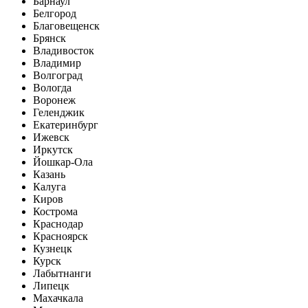
Барнаул
Белгород
Благовещенск
Брянск
Владивосток
Владимир
Волгоград
Вологда
Воронеж
Геленджик
Екатеринбург
Ижевск
Иркутск
Йошкар-Ола
Казань
Калуга
Киров
Кострома
Краснодар
Красноярск
Кузнецк
Курск
Лабытнанги
Липецк
Махачкала