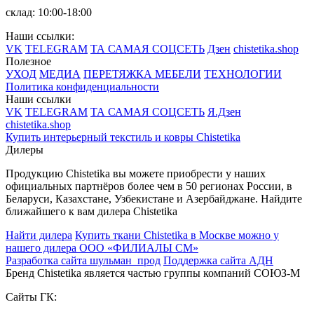
склад: 10:00-18:00
Наши ссылки:
VK
TELEGRAM
ТА САМАЯ СОЦСЕТЬ
Дзен
chistetika.shop
Полезное
УХОД
МЕДИА
ПЕРЕТЯЖКА МЕБЕЛИ
ТЕХНОЛОГИИ
Политика конфиденциальности
Наши ссылки
VK
TELEGRAM
ТА САМАЯ СОЦСЕТЬ
Я.Дзен
chistetika.shop
Купить интерьерный текстиль и ковры Chistetika
Дилеры
Продукцию Chistetika вы можете приобрести у наших
официальных партнёров более чем в 50 регионах России, в
Беларуси, Казахстане, Узбекистане и Азербайджане.
Найдите
ближайшего к вам дилера Chistetika
Найти дилера
Купить ткани Chistetika в Москве можно у
нашего дилера ООО «ФИЛИАЛЫ СМ»
Разработка сайта шульман_прод
Поддержка сайта АДН
Бренд Chistetika является частью группы компаний СОЮЗ-М
Сайты ГК: