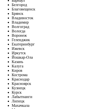
Барнаул
Белгород
Благовещенск
Брянск
Владивосток
Владимир
Волгоград
Вологда
Воронеж
Геленджик
Екатеринбург
Ижевск
Иркутск
Йошкар-Ола
Казань
Калуга
Киров
Кострома
Краснодар
Красноярск
Кузнецк
Курск
Лабытнанги
Липецк
Махачкала