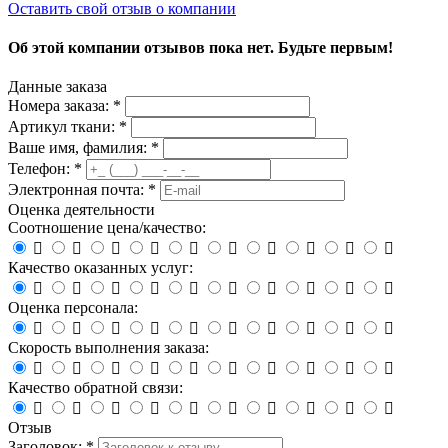
Оставить свой отзыв о компании
Об этой компании отзывов пока нет. Будьте первым!
Данные заказа
Номера заказа: *
Артикул ткани: *
Ваше имя, фамилия: *
Телефон: *
Электронная почта: *
Оценка деятельности
Соотношение цена/качество:










Качество оказанных услуг:










Оценка персонала:










Скорость выполнения заказа:










Качество обратной связи:










Отзыв
Заголовок: *