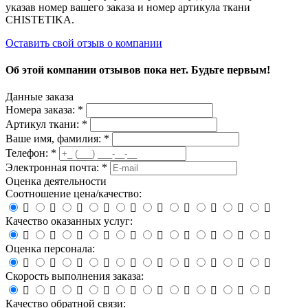
указав номер вашего заказа и номер артикула ткани
CHISTETIKA.
Оставить свой отзыв о компании
Об этой компании отзывов пока нет. Будьте первым!
Данные заказа
Номера заказа: *
Артикул ткани: *
Ваше имя, фамилия: *
Телефон: *
Электронная почта: *
Оценка деятельности
Соотношение цена/качество:










Качество оказанных услуг:










Оценка персонала:










Скорость выполнения заказа:










Качество обратной связи: