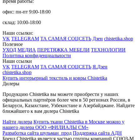
Время работы:
офис: пн-пт 9:00-18:00
склад: 10:00-18:00
Наши ссылки:
VK
TELEGRAM
ТА САМАЯ СОЦСЕТЬ
Дзен
chistetika.shop
Полезное
УХОД
МЕДИА
ПЕРЕТЯЖКА МЕБЕЛИ
ТЕХНОЛОГИИ
Политика конфиденциальности
Наши ссылки
VK
TELEGRAM
ТА САМАЯ СОЦСЕТЬ
Я.Дзен
chistetika.shop
Купить интерьерный текстиль и ковры Chistetika
Дилеры
Продукцию Chistetika вы можете приобрести у наших
официальных партнёров более чем в 50 регионах России, в
Беларуси, Казахстане, Узбекистане и Азербайджане.
Найдите
ближайшего к вам дилера Chistetika
Найти дилера
Купить ткани Chistetika в Москве можно у
нашего дилера ООО «ФИЛИАЛЫ СМ»
Разработка сайта шульман_прод
Поддержка сайта АДН
Бренд Chistetika является частью группы компаний СОЮЗ-М