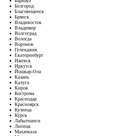
Барнаул
Белгород
Благовещенск
Брянск
Владивосток
Владимир
Волгоград
Вологда
Воронеж
Геленджик
Екатеринбург
Ижевск
Иркутск
Йошкар-Ола
Казань
Калуга
Киров
Кострома
Краснодар
Красноярск
Кузнецк
Курск
Лабытнанги
Липецк
Махачкала