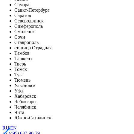
Самара
Санкт-Петербург
Саратов
Северодвинск
Симферополь
Смоленск
Сочи
Ставрополь
станица Отрадная
Тамбов
Ташкент
Тверь
Томск
Тула
Тюмень
Ульяновск
Уфа
Хабаровск
Чебоксары
Челябинск
Чита
Южно-Сахалинск
RU
|
EN
+7 (495) 637-90-79