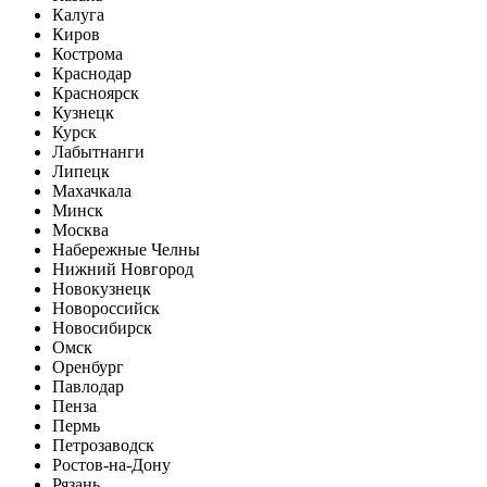
Калуга
Киров
Кострома
Краснодар
Красноярск
Кузнецк
Курск
Лабытнанги
Липецк
Махачкала
Минск
Москва
Набережные Челны
Нижний Новгород
Новокузнецк
Новороссийск
Новосибирск
Омск
Оренбург
Павлодар
Пенза
Пермь
Петрозаводск
Ростов-на-Дону
Рязань