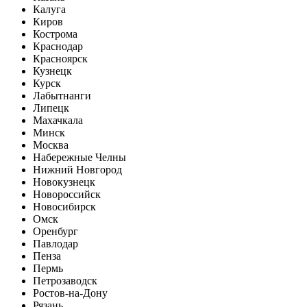
Калуга
Киров
Кострома
Краснодар
Красноярск
Кузнецк
Курск
Лабытнанги
Липецк
Махачкала
Минск
Москва
Набережные Челны
Нижний Новгород
Новокузнецк
Новороссийск
Новосибирск
Омск
Оренбург
Павлодар
Пенза
Пермь
Петрозаводск
Ростов-на-Дону
Рязань