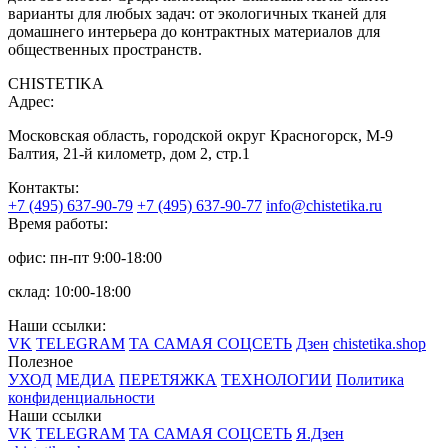
варианты для любых задач: от экологичных тканей для
домашнего интерьера до контрактных материалов для
общественных пространств.
CHISTETIKA
Адрес:
Московская область, городской округ Красногорск, М-9
Балтия, 21-й километр, дом 2, стр.1
Контакты:
+7 (495) 637-90-79
+7 (495) 637-90-77
info@chistetika.ru
Время работы:
офис: пн-пт 9:00-18:00
склад: 10:00-18:00
Наши ссылки:
VK
TELEGRAM
ТА САМАЯ СОЦСЕТЬ
Дзен
chistetika.shop
Полезное
УХОД
МЕДИА
ПЕРЕТЯЖКА
ТЕХНОЛОГИИ
Политика
конфиденциальности
Наши ссылки
VK
TELEGRAM
ТА САМАЯ СОЦСЕТЬ
Я.Дзен