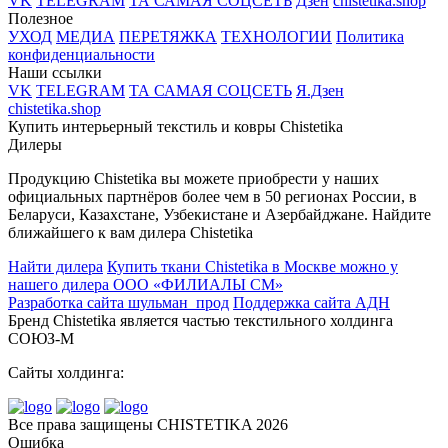
VK
TELEGRAM
ТА САМАЯ СОЦСЕТЬ
Дзен
chistetika.shop
Полезное
УХОД
МЕДИА
ПЕРЕТЯЖКА
ТЕХНОЛОГИИ
Политика
конфиденциальности
Наши ссылки
VK
TELEGRAM
ТА САМАЯ СОЦСЕТЬ
Я.Дзен
chistetika.shop
Купить интерьерный текстиль и ковры Chistetika
Дилеры
Продукцию Chistetika вы можете приобрести у наших
официальных партнёров более чем в 50 регионах России, в
Беларуси, Казахстане, Узбекистане и Азербайджане.
Найдите
ближайшего к вам дилера Chistetika
Найти дилера
Купить ткани Chistetika в Москве можно у
нашего дилера ООО «ФИЛИАЛЫ СМ»
Разработка сайта шульман_прод
Поддержка сайта АДН
Бренд Chistetika является частью текстильного холдинга
СОЮЗ-М
Cайты холдинга:
Все права защищены CHISTETIKA 2026
Ошибка