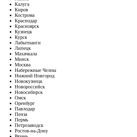
Калуга
Киров
Кострома
Краснодар
Красноярск
Кузнецк
Курск
Лабытнанги
Липецк
Махачкала
Минск
Москва
Набережные Челны
Нижний Новгород
Новокузнецк
Новороссийск
Новосибирск
Омск
Оренбург
Павлодар
Пенза
Пермь
Петрозаводск
Ростов-на-Дону
Рязань