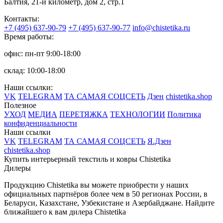
Балтия, 21-й километр, дом 2, стр.1
Контакты:
+7 (495) 637-90-79
+7 (495) 637-90-77
info@chistetika.ru
Время работы:
офис: пн-пт 9:00-18:00
склад: 10:00-18:00
Наши ссылки:
VK
TELEGRAM
ТА САМАЯ СОЦСЕТЬ
Дзен
chistetika.shop
Полезное
УХОД
МЕДИА
ПЕРЕТЯЖКА
ТЕХНОЛОГИИ
Политика
конфиденциальности
Наши ссылки
VK
TELEGRAM
ТА САМАЯ СОЦСЕТЬ
Я.Дзен
chistetika.shop
Купить интерьерный текстиль и ковры Chistetika
Дилеры
Продукцию Chistetika вы можете приобрести у наших
официальных партнёров более чем в 50 регионах России, в
Беларуси, Казахстане, Узбекистане и Азербайджане.
Найдите
ближайшего к вам дилера Chistetika