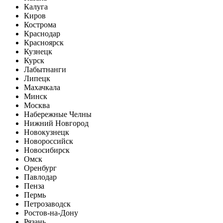
Калуга
Киров
Кострома
Краснодар
Красноярск
Кузнецк
Курск
Лабытнанги
Липецк
Махачкала
Минск
Москва
Набережные Челны
Нижний Новгород
Новокузнецк
Новороссийск
Новосибирск
Омск
Оренбург
Павлодар
Пенза
Пермь
Петрозаводск
Ростов-на-Дону
Рязань