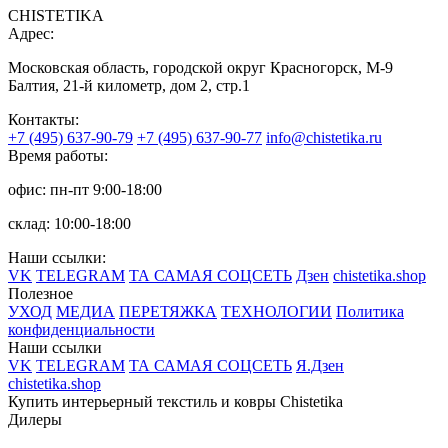
CHISTETIKA
Адрес:
Московская область, городской округ Красногорск, М-9
Балтия, 21-й километр, дом 2, стр.1
Контакты:
+7 (495) 637-90-79
+7 (495) 637-90-77
info@chistetika.ru
Время работы:
офис: пн-пт 9:00-18:00
склад: 10:00-18:00
Наши ссылки:
VK
TELEGRAM
ТА САМАЯ СОЦСЕТЬ
Дзен
chistetika.shop
Полезное
УХОД
МЕДИА
ПЕРЕТЯЖКА
ТЕХНОЛОГИИ
Политика
конфиденциальности
Наши ссылки
VK
TELEGRAM
ТА САМАЯ СОЦСЕТЬ
Я.Дзен
chistetika.shop
Купить интерьерный текстиль и ковры Chistetika
Дилеры