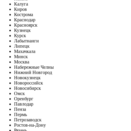
Калуга
Киров
Кострома
Краснодар
Красноярск
Кузнецк
Курск
Лабытнанги
Липецк
Махачкала
Минск
Москва
Набережные Челны
Нижний Новгород
Новокузнецк
Новороссийск
Новосибирск
Омск
Оренбург
Павлодар
Пенза
Пермь
Петрозаводск
Ростов-на-Дону
Рязань