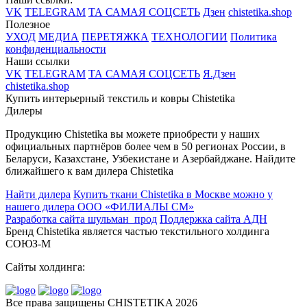
VK
TELEGRAM
ТА САМАЯ СОЦСЕТЬ
Дзен
chistetika.shop
Полезное
УХОД
МЕДИА
ПЕРЕТЯЖКА
ТЕХНОЛОГИИ
Политика
конфиденциальности
Наши ссылки
VK
TELEGRAM
ТА САМАЯ СОЦСЕТЬ
Я.Дзен
chistetika.shop
Купить интерьерный текстиль и ковры Chistetika
Дилеры
Продукцию Chistetika вы можете приобрести у наших
официальных партнёров более чем в 50 регионах России, в
Беларуси, Казахстане, Узбекистане и Азербайджане.
Найдите
ближайшего к вам дилера Chistetika
Найти дилера
Купить ткани Chistetika в Москве можно у
нашего дилера ООО «ФИЛИАЛЫ СМ»
Разработка сайта шульман_прод
Поддержка сайта АДН
Бренд Chistetika является частью текстильного холдинга
СОЮЗ-М
Cайты холдинга:
Все права защищены CHISTETIKA 2026