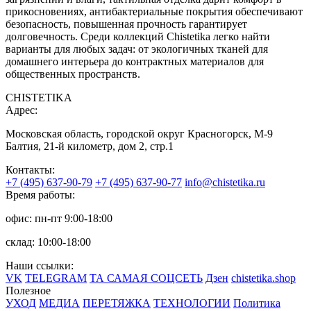
прикосновениях, антибактериальные покрытия обеспечивают
безопасность, повышенная прочность гарантирует
долговечность. Среди коллекций Chistetika легко найти
варианты для любых задач: от экологичных тканей для
домашнего интерьера до контрактных материалов для
общественных пространств.
CHISTETIKA
Адрес:
Московская область, городской округ Красногорск, М-9
Балтия, 21-й километр, дом 2, стр.1
Контакты:
+7 (495) 637-90-79
+7 (495) 637-90-77
info@chistetika.ru
Время работы:
офис: пн-пт 9:00-18:00
склад: 10:00-18:00
Наши ссылки:
VK
TELEGRAM
ТА САМАЯ СОЦСЕТЬ
Дзен
chistetika.shop
Полезное
УХОД
МЕДИА
ПЕРЕТЯЖКА
ТЕХНОЛОГИИ
Политика