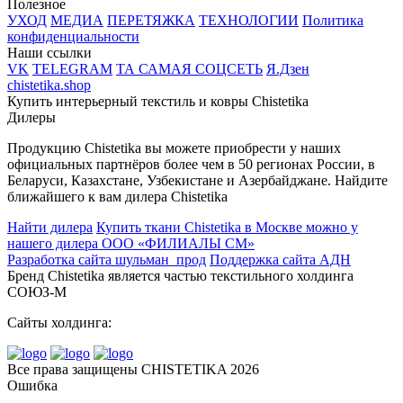
Полезное
УХОД
МЕДИА
ПЕРЕТЯЖКА
ТЕХНОЛОГИИ
Политика
конфиденциальности
Наши ссылки
VK
TELEGRAM
ТА САМАЯ СОЦСЕТЬ
Я.Дзен
chistetika.shop
Купить интерьерный текстиль и ковры Chistetika
Дилеры
Продукцию Chistetika вы можете приобрести у наших
официальных партнёров более чем в 50 регионах России, в
Беларуси, Казахстане, Узбекистане и Азербайджане.
Найдите
ближайшего к вам дилера Chistetika
Найти дилера
Купить ткани Chistetika в Москве можно у
нашего дилера ООО «ФИЛИАЛЫ СМ»
Разработка сайта шульман_прод
Поддержка сайта АДН
Бренд Chistetika является частью текстильного холдинга
СОЮЗ-М
Cайты холдинга:
Все права защищены CHISTETIKA 2026
Ошибка