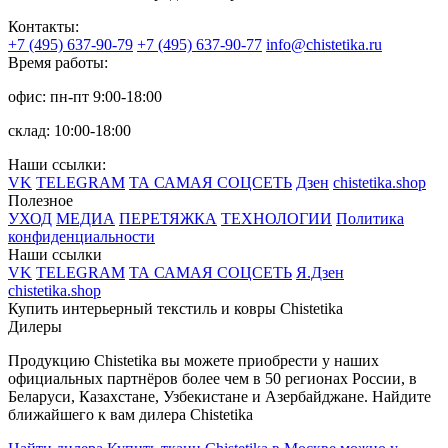
Контакты:
+7 (495) 637-90-79
+7 (495) 637-90-77
info@chistetika.ru
Время работы:
офис: пн-пт 9:00-18:00
склад: 10:00-18:00
Наши ссылки:
VK
TELEGRAM
ТА САМАЯ СОЦСЕТЬ
Дзен
chistetika.shop
Полезное
УХОД
МЕДИА
ПЕРЕТЯЖКА
ТЕХНОЛОГИИ
Политика
конфиденциальности
Наши ссылки
VK
TELEGRAM
ТА САМАЯ СОЦСЕТЬ
Я.Дзен
chistetika.shop
Купить интерьерный текстиль и ковры Chistetika
Дилеры
Продукцию Chistetika вы можете приобрести у наших
официальных партнёров более чем в 50 регионах России, в
Беларуси, Казахстане, Узбекистане и Азербайджане.
Найдите
ближайшего к вам дилера Chistetika