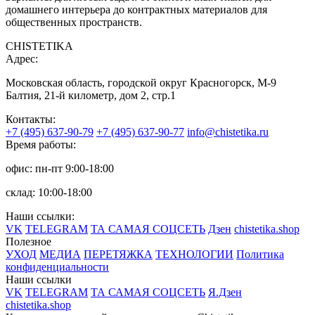
домашнего интерьера до контрактных материалов для
общественных пространств.
CHISTETIKA
Адрес:
Московская область, городской округ Красногорск, М-9
Балтия, 21-й километр, дом 2, стр.1
Контакты:
+7 (495) 637-90-79
+7 (495) 637-90-77
info@chistetika.ru
Время работы:
офис: пн-пт 9:00-18:00
склад: 10:00-18:00
Наши ссылки:
VK
TELEGRAM
ТА САМАЯ СОЦСЕТЬ
Дзен
chistetika.shop
Полезное
УХОД
МЕДИА
ПЕРЕТЯЖКА
ТЕХНОЛОГИИ
Политика
конфиденциальности
Наши ссылки
VK
TELEGRAM
ТА САМАЯ СОЦСЕТЬ
Я.Дзен
chistetika.shop