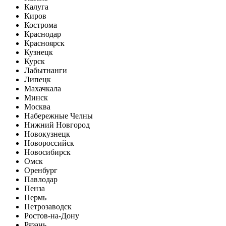
Калуга
Киров
Кострома
Краснодар
Красноярск
Кузнецк
Курск
Лабытнанги
Липецк
Махачкала
Минск
Москва
Набережные Челны
Нижний Новгород
Новокузнецк
Новороссийск
Новосибирск
Омск
Оренбург
Павлодар
Пенза
Пермь
Петрозаводск
Ростов-на-Дону
Рязань