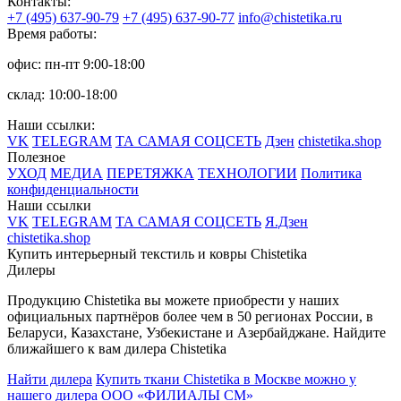
Контакты:
+7 (495) 637-90-79
+7 (495) 637-90-77
info@chistetika.ru
Время работы:
офис: пн-пт 9:00-18:00
склад: 10:00-18:00
Наши ссылки:
VK
TELEGRAM
ТА САМАЯ СОЦСЕТЬ
Дзен
chistetika.shop
Полезное
УХОД
МЕДИА
ПЕРЕТЯЖКА
ТЕХНОЛОГИИ
Политика
конфиденциальности
Наши ссылки
VK
TELEGRAM
ТА САМАЯ СОЦСЕТЬ
Я.Дзен
chistetika.shop
Купить интерьерный текстиль и ковры Chistetika
Дилеры
Продукцию Chistetika вы можете приобрести у наших
официальных партнёров более чем в 50 регионах России, в
Беларуси, Казахстане, Узбекистане и Азербайджане.
Найдите
ближайшего к вам дилера Chistetika
Найти дилера
Купить ткани Chistetika в Москве можно у
нашего дилера ООО «ФИЛИАЛЫ СМ»