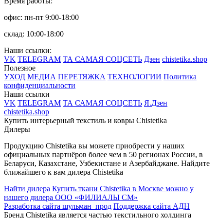
Время работы:
офис: пн-пт 9:00-18:00
склад: 10:00-18:00
Наши ссылки:
VK
TELEGRAM
ТА САМАЯ СОЦСЕТЬ
Дзен
chistetika.shop
Полезное
УХОД
МЕДИА
ПЕРЕТЯЖКА
ТЕХНОЛОГИИ
Политика
конфиденциальности
Наши ссылки
VK
TELEGRAM
ТА САМАЯ СОЦСЕТЬ
Я.Дзен
chistetika.shop
Купить интерьерный текстиль и ковры Chistetika
Дилеры
Продукцию Chistetika вы можете приобрести у наших
официальных партнёров более чем в 50 регионах России, в
Беларуси, Казахстане, Узбекистане и Азербайджане.
Найдите
ближайшего к вам дилера Chistetika
Найти дилера
Купить ткани Chistetika в Москве можно у
нашего дилера ООО «ФИЛИАЛЫ СМ»
Разработка сайта шульман_прод
Поддержка сайта АДН
Бренд Chistetika является частью текстильного холдинга