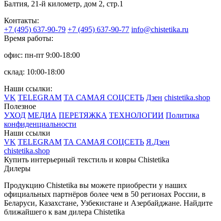
Балтия, 21-й километр, дом 2, стр.1
Контакты:
+7 (495) 637-90-79
+7 (495) 637-90-77
info@chistetika.ru
Время работы:
офис: пн-пт 9:00-18:00
склад: 10:00-18:00
Наши ссылки:
VK
TELEGRAM
ТА САМАЯ СОЦСЕТЬ
Дзен
chistetika.shop
Полезное
УХОД
МЕДИА
ПЕРЕТЯЖКА
ТЕХНОЛОГИИ
Политика
конфиденциальности
Наши ссылки
VK
TELEGRAM
ТА САМАЯ СОЦСЕТЬ
Я.Дзен
chistetika.shop
Купить интерьерный текстиль и ковры Chistetika
Дилеры
Продукцию Chistetika вы можете приобрести у наших
официальных партнёров более чем в 50 регионах России, в
Беларуси, Казахстане, Узбекистане и Азербайджане.
Найдите
ближайшего к вам дилера Chistetika