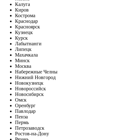
Калуга
Киров
Кострома
Краснодар
Красноярск
Кузнецк
Курск
Лабытнанги
Липецк
Махачкала
Минск
Москва
Набережные Челны
Нижний Новгород
Новокузнецк
Новороссийск
Новосибирск
Омск
Оренбург
Павлодар
Пенза
Пермь
Петрозаводск
Ростов-на-Дону
Рязань