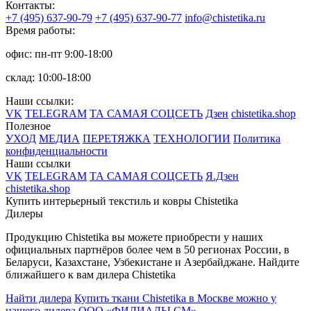
Контакты:
+7 (495) 637-90-79
+7 (495) 637-90-77
info@chistetika.ru
Время работы:
офис: пн-пт 9:00-18:00
склад: 10:00-18:00
Наши ссылки:
VK
TELEGRAM
ТА САМАЯ СОЦСЕТЬ
Дзен
chistetika.shop
Полезное
УХОД
МЕДИА
ПЕРЕТЯЖКА
ТЕХНОЛОГИИ
Политика
конфиденциальности
Наши ссылки
VK
TELEGRAM
ТА САМАЯ СОЦСЕТЬ
Я.Дзен
chistetika.shop
Купить интерьерный текстиль и ковры Chistetika
Дилеры
Продукцию Chistetika вы можете приобрести у наших
официальных партнёров более чем в 50 регионах России, в
Беларуси, Казахстане, Узбекистане и Азербайджане.
Найдите
ближайшего к вам дилера Chistetika
Найти дилера
Купить ткани Chistetika в Москве можно у
нашего дилера ООО «ФИЛИАЛЫ СМ»