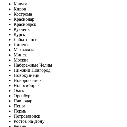
Калуга
Киров
Кострома
Краснодар
Красноярск
Кузнецк
Курск
Лабытнанги
Липецк
Махачкала
Минск
Москва
Набережные Челны
Нижний Новгород
Новокузнецк
Новороссийск
Новосибирск
Омск
Оренбург
Павлодар
Пенза
Пермь
Петрозаводск
Ростов-на-Дону
Рязань