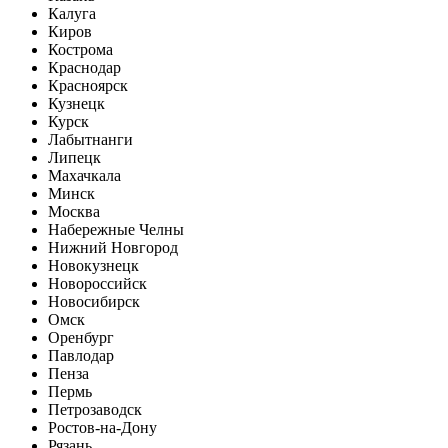
Калуга
Киров
Кострома
Краснодар
Красноярск
Кузнецк
Курск
Лабытнанги
Липецк
Махачкала
Минск
Москва
Набережные Челны
Нижний Новгород
Новокузнецк
Новороссийск
Новосибирск
Омск
Оренбург
Павлодар
Пенза
Пермь
Петрозаводск
Ростов-на-Дону
Рязань