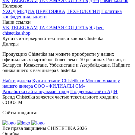
VK
TELEGRAM
ТА САМАЯ СОЦСЕТЬ
Дзен
chistetika.shop
Полезное
УХОД
МЕДИА
ПЕРЕТЯЖКА
ТЕХНОЛОГИИ
Политика
конфиденциальности
Наши ссылки
VK
TELEGRAM
ТА САМАЯ СОЦСЕТЬ
Я.Дзен
chistetika.shop
Купить интерьерный текстиль и ковры Chistetika
Дилеры
Продукцию Chistetika вы можете приобрести у наших
официальных партнёров более чем в 50 регионах России, в
Беларуси, Казахстане, Узбекистане и Азербайджане.
Найдите
ближайшего к вам дилера Chistetika
Найти дилера
Купить ткани Chistetika в Москве можно у
нашего дилера ООО «ФИЛИАЛЫ СМ»
Разработка сайта шульман_прод
Поддержка сайта АДН
Бренд Chistetika является частью текстильного холдинга
СОЮЗ-М
Cайты холдинга:
Все права защищены CHISTETIKA 2026
Ошибка