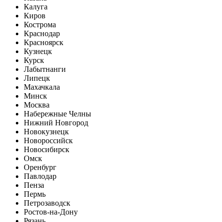
Калуга
Киров
Кострома
Краснодар
Красноярск
Кузнецк
Курск
Лабытнанги
Липецк
Махачкала
Минск
Москва
Набережные Челны
Нижний Новгород
Новокузнецк
Новороссийск
Новосибирск
Омск
Оренбург
Павлодар
Пенза
Пермь
Петрозаводск
Ростов-на-Дону
Рязань