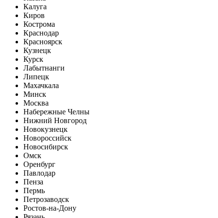
Калуга
Киров
Кострома
Краснодар
Красноярск
Кузнецк
Курск
Лабытнанги
Липецк
Махачкала
Минск
Москва
Набережные Челны
Нижний Новгород
Новокузнецк
Новороссийск
Новосибирск
Омск
Оренбург
Павлодар
Пенза
Пермь
Петрозаводск
Ростов-на-Дону
Рязань