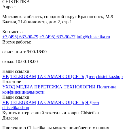
CHISTETIKA
Адрес:
Московская область, городской округ Красногорск, М-9
Балтия, 21-й километр, дом 2, стр.1
Контакты:
+7 (495) 637-90-79
+7 (495) 637-90-77
info@chistetika.ru
Время работы:
офис: пн-пт 9:00-18:00
склад: 10:00-18:00
Наши ссылки:
VK
TELEGRAM
ТА САМАЯ СОЦСЕТЬ
Дзен
chistetika.shop
Полезное
УХОД
МЕДИА
ПЕРЕТЯЖКА
ТЕХНОЛОГИИ
Политика
конфиденциальности
Наши ссылки
VK
TELEGRAM
ТА САМАЯ СОЦСЕТЬ
Я.Дзен
chistetika.shop
Купить интерьерный текстиль и ковры Chistetika
Дилеры
Продукцию Chistetika вы можете приобрести у наших