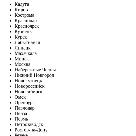
Калуга
Киров
Кострома
Краснодар
Красноярск
Кузнецк
Курск
Лабытнанги
Липецк
Махачкала
Минск
Москва
Набережные Челны
Нижний Новгород
Новокузнецк
Новороссийск
Новосибирск
Омск
Оренбург
Павлодар
Пенза
Пермь
Петрозаводск
Ростов-на-Дону
Рязань