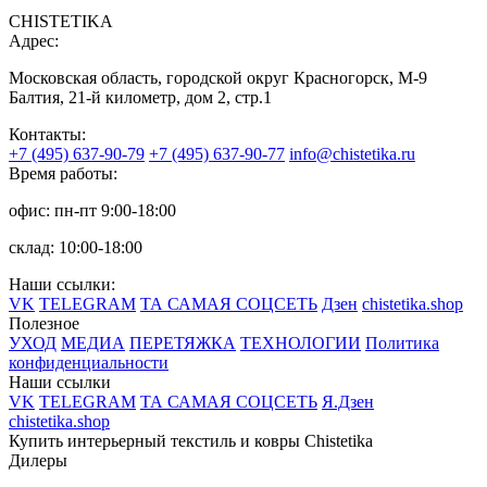
CHISTETIKA
Адрес:
Московская область, городской округ Красногорск, М-9
Балтия, 21-й километр, дом 2, стр.1
Контакты:
+7 (495) 637-90-79
+7 (495) 637-90-77
info@chistetika.ru
Время работы:
офис: пн-пт 9:00-18:00
склад: 10:00-18:00
Наши ссылки:
VK
TELEGRAM
ТА САМАЯ СОЦСЕТЬ
Дзен
chistetika.shop
Полезное
УХОД
МЕДИА
ПЕРЕТЯЖКА
ТЕХНОЛОГИИ
Политика
конфиденциальности
Наши ссылки
VK
TELEGRAM
ТА САМАЯ СОЦСЕТЬ
Я.Дзен
chistetika.shop
Купить интерьерный текстиль и ковры Chistetika
Дилеры