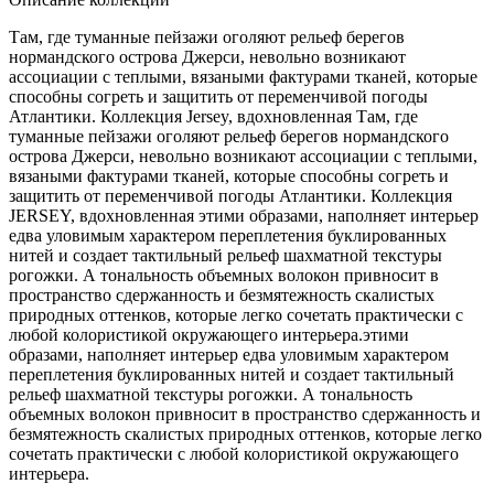
Там, где туманные пейзажи оголяют рельеф берегов
нормандского острова Джерси, невольно возникают
ассоциации с теплыми, вязаными фактурами тканей, которые
способны согреть и защитить от переменчивой погоды
Атлантики. Коллекция Jersey, вдохновленная Там, где
туманные пейзажи оголяют рельеф берегов нормандского
острова Джерси, невольно возникают ассоциации с теплыми,
вязаными фактурами тканей, которые способны согреть и
защитить от переменчивой погоды Атлантики. Коллекция
JERSEY, вдохновленная этими образами, наполняет интерьер
едва уловимым характером переплетения буклированных
нитей и создает тактильный рельеф шахматной текстуры
рогожки. А тональность объемных волокон привносит в
пространство сдержанность и безмятежность скалистых
природных оттенков, которые легко сочетать практически с
любой колористикой окружающего интерьера.этими
образами, наполняет интерьер едва уловимым характером
переплетения буклированных нитей и создает тактильный
рельеф шахматной текстуры рогожки. А тональность
объемных волокон привносит в пространство сдержанность и
безмятежность скалистых природных оттенков, которые легко
сочетать практически с любой колористикой окружающего
интерьера.