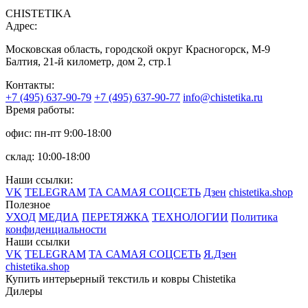
CHISTETIKA
Адрес:
Московская область, городской округ Красногорск, М-9
Балтия, 21-й километр, дом 2, стр.1
Контакты:
+7 (495) 637-90-79
+7 (495) 637-90-77
info@chistetika.ru
Время работы:
офис: пн-пт 9:00-18:00
склад: 10:00-18:00
Наши ссылки:
VK
TELEGRAM
ТА САМАЯ СОЦСЕТЬ
Дзен
chistetika.shop
Полезное
УХОД
МЕДИА
ПЕРЕТЯЖКА
ТЕХНОЛОГИИ
Политика
конфиденциальности
Наши ссылки
VK
TELEGRAM
ТА САМАЯ СОЦСЕТЬ
Я.Дзен
chistetika.shop
Купить интерьерный текстиль и ковры Chistetika
Дилеры