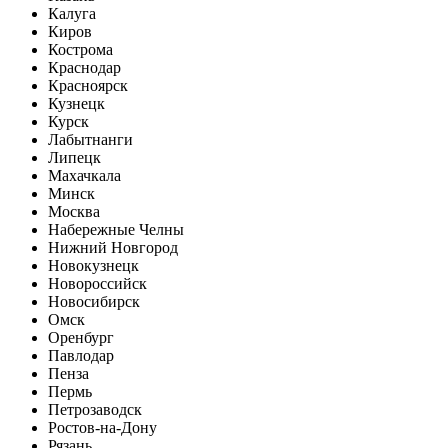
Калуга
Киров
Кострома
Краснодар
Красноярск
Кузнецк
Курск
Лабытнанги
Липецк
Махачкала
Минск
Москва
Набережные Челны
Нижний Новгород
Новокузнецк
Новороссийск
Новосибирск
Омск
Оренбург
Павлодар
Пенза
Пермь
Петрозаводск
Ростов-на-Дону
Рязань