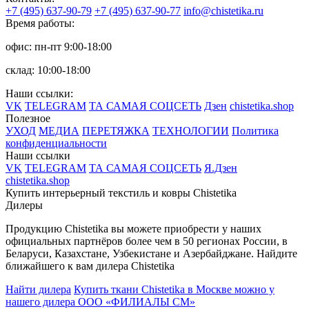
+7 (495) 637-90-79
+7 (495) 637-90-77
info@chistetika.ru
Время работы:
офис: пн-пт 9:00-18:00
склад: 10:00-18:00
Наши ссылки:
VK
TELEGRAM
ТА САМАЯ СОЦСЕТЬ
Дзен
chistetika.shop
Полезное
УХОД
МЕДИА
ПЕРЕТЯЖКА
ТЕХНОЛОГИИ
Политика
конфиденциальности
Наши ссылки
VK
TELEGRAM
ТА САМАЯ СОЦСЕТЬ
Я.Дзен
chistetika.shop
Купить интерьерный текстиль и ковры Chistetika
Дилеры
Продукцию Chistetika вы можете приобрести у наших
официальных партнёров более чем в 50 регионах России, в
Беларуси, Казахстане, Узбекистане и Азербайджане.
Найдите
ближайшего к вам дилера Chistetika
Найти дилера
Купить ткани Chistetika в Москве можно у
нашего дилера ООО «ФИЛИАЛЫ СМ»