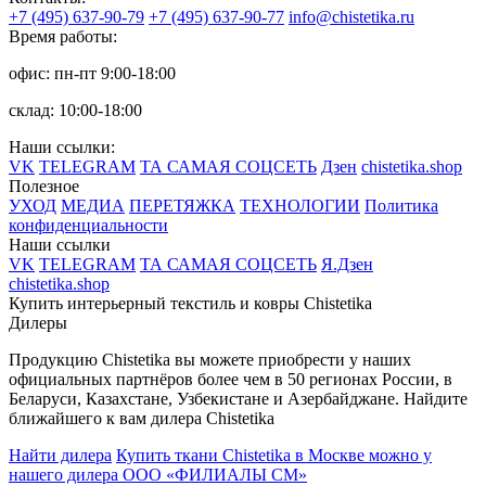
+7 (495) 637-90-79
+7 (495) 637-90-77
info@chistetika.ru
Время работы:
офис: пн-пт 9:00-18:00
склад: 10:00-18:00
Наши ссылки:
VK
TELEGRAM
ТА САМАЯ СОЦСЕТЬ
Дзен
chistetika.shop
Полезное
УХОД
МЕДИА
ПЕРЕТЯЖКА
ТЕХНОЛОГИИ
Политика
конфиденциальности
Наши ссылки
VK
TELEGRAM
ТА САМАЯ СОЦСЕТЬ
Я.Дзен
chistetika.shop
Купить интерьерный текстиль и ковры Chistetika
Дилеры
Продукцию Chistetika вы можете приобрести у наших
официальных партнёров более чем в 50 регионах России, в
Беларуси, Казахстане, Узбекистане и Азербайджане.
Найдите
ближайшего к вам дилера Chistetika
Найти дилера
Купить ткани Chistetika в Москве можно у
нашего дилера ООО «ФИЛИАЛЫ СМ»