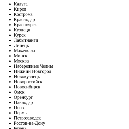
Калуга
Киров
Кострома
Краснодар
Красноярск
Кузнецк
Курск
Лабытнанги
Липецк
Махачкала
Минск
Москва
Набережные Челны
Нижний Новгород
Новокузнецк
Новороссийск
Новосибирск
Омск
Оренбург
Павлодар
Пенза
Пермь
Петрозаводск
Ростов-на-Дону
Рязань