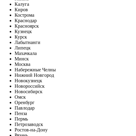
Калуга
Киров
Кострома
Краснодар
Красноярск
Кузнецк
Курск
Лабытнанги
Липецк
Махачкала
Минск
Москва
Набережные Челны
Нижний Новгород
Новокузнецк
Новороссийск
Новосибирск
Омск
Оренбург
Павлодар
Пенза
Пермь
Петрозаводск
Ростов-на-Дону
Рязань