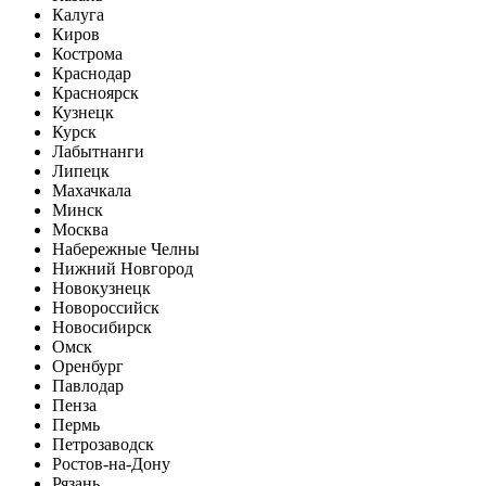
Калуга
Киров
Кострома
Краснодар
Красноярск
Кузнецк
Курск
Лабытнанги
Липецк
Махачкала
Минск
Москва
Набережные Челны
Нижний Новгород
Новокузнецк
Новороссийск
Новосибирск
Омск
Оренбург
Павлодар
Пенза
Пермь
Петрозаводск
Ростов-на-Дону
Рязань