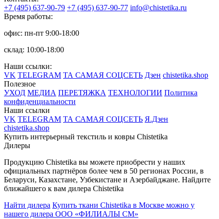
+7 (495) 637-90-79
+7 (495) 637-90-77
info@chistetika.ru
Время работы:
офис: пн-пт 9:00-18:00
склад: 10:00-18:00
Наши ссылки:
VK
TELEGRAM
ТА САМАЯ СОЦСЕТЬ
Дзен
chistetika.shop
Полезное
УХОД
МЕДИА
ПЕРЕТЯЖКА
ТЕХНОЛОГИИ
Политика
конфиденциальности
Наши ссылки
VK
TELEGRAM
ТА САМАЯ СОЦСЕТЬ
Я.Дзен
chistetika.shop
Купить интерьерный текстиль и ковры Chistetika
Дилеры
Продукцию Chistetika вы можете приобрести у наших
официальных партнёров более чем в 50 регионах России, в
Беларуси, Казахстане, Узбекистане и Азербайджане.
Найдите
ближайшего к вам дилера Chistetika
Найти дилера
Купить ткани Chistetika в Москве можно у
нашего дилера ООО «ФИЛИАЛЫ СМ»