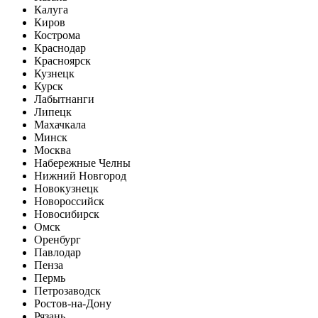
Калуга
Киров
Кострома
Краснодар
Красноярск
Кузнецк
Курск
Лабытнанги
Липецк
Махачкала
Минск
Москва
Набережные Челны
Нижний Новгород
Новокузнецк
Новороссийск
Новосибирск
Омск
Оренбург
Павлодар
Пенза
Пермь
Петрозаводск
Ростов-на-Дону
Рязань