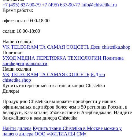
+7 (495) 637-90-79
+7 (495) 637-90-77
info@chistetika.ru
Время работы:
офис: пн-пт 9:00-18:00
склад: 10:00-18:00
Наши ссылки:
VK
TELEGRAM
ТА САМАЯ СОЦСЕТЬ
Дзен
chistetika.shop
Полезное
УХОД
МЕДИА
ПЕРЕТЯЖКА
ТЕХНОЛОГИИ
Политика
конфиденциальности
Наши ссылки
VK
TELEGRAM
ТА САМАЯ СОЦСЕТЬ
Я.Дзен
chistetika.shop
Купить интерьерный текстиль и ковры Chistetika
Дилеры
Продукцию Chistetika вы можете приобрести у наших
официальных партнёров более чем в 50 регионах России, в
Беларуси, Казахстане, Узбекистане и Азербайджане.
Найдите
ближайшего к вам дилера Chistetika
Найти дилера
Купить ткани Chistetika в Москве можно у
нашего дилера ООО «ФИЛИАЛЫ СМ»