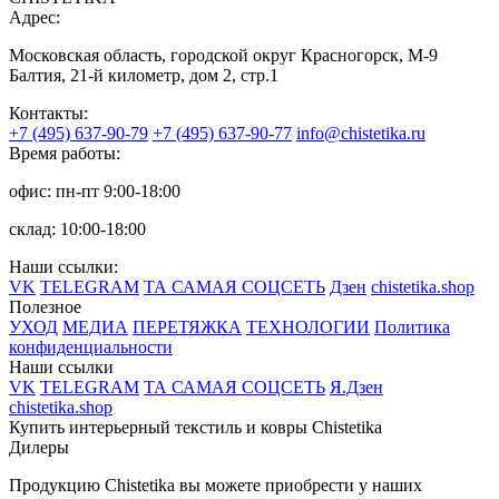
Адрес:
Московская область, городской округ Красногорск, М-9
Балтия, 21-й километр, дом 2, стр.1
Контакты:
+7 (495) 637-90-79
+7 (495) 637-90-77
info@chistetika.ru
Время работы:
офис: пн-пт 9:00-18:00
склад: 10:00-18:00
Наши ссылки:
VK
TELEGRAM
ТА САМАЯ СОЦСЕТЬ
Дзен
chistetika.shop
Полезное
УХОД
МЕДИА
ПЕРЕТЯЖКА
ТЕХНОЛОГИИ
Политика
конфиденциальности
Наши ссылки
VK
TELEGRAM
ТА САМАЯ СОЦСЕТЬ
Я.Дзен
chistetika.shop
Купить интерьерный текстиль и ковры Chistetika
Дилеры
Продукцию Chistetika вы можете приобрести у наших