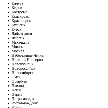
Калуга
Киров
Кострома
Краснодар
Красноярск
Кузнецк
Курск
Лабытнанги
Липецк
Махачкала
Минск
Москва
Набережные Челны
Нижний Новгород
Новокузнецк
Новороссийск
Новосибирск
Омск
Оренбург
Павлодар
Пенза
Пермь
Петрозаводск
Ростов-на-Дону
Рязань