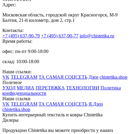
Адрес:
Московская область, городской округ Красногорск, М-9
Балтия, 21-й километр, дом 2, стр.1
Контакты:
+7 (495) 637-90-79
+7 (495) 637-90-77
info@chistetika.ru
Время работы:
офис: пн-пт 9:00-18:00
склад: 10:00-18:00
Наши ссылки:
VK
TELEGRAM
ТА САМАЯ СОЦСЕТЬ
Дзен
chistetika.shop
Полезное
УХОД
МЕДИА
ПЕРЕТЯЖКА
ТЕХНОЛОГИИ
Политика
конфиденциальности
Наши ссылки
VK
TELEGRAM
ТА САМАЯ СОЦСЕТЬ
Я.Дзен
chistetika.shop
Купить интерьерный текстиль и ковры Chistetika
Дилеры
Продукцию Chistetika вы можете приобрести у наших