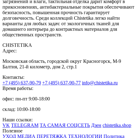
загрязнений и влаги, тактильная отделка дарит комфорт в
прикосновениях, антибактериальные покрытия обеспечивают
безопасность, повышенная прочность гарантирует
долговечность. Среди коллекций Chistetika легко найти
варианты для любых задач: от экологичных тканей для
домашнего интерьера до контрактных материалов для
общественных пространств.
CHISTETIKA
Адрес:
Московская область, городской округ Красногорск, М-9
Балтия, 21-й километр, дом 2, стр.1
Контакты:
+7 (495) 637-90-79
+7 (495) 637-90-77
info@chistetika.ru
Время работы:
офис: пн-пт 9:00-18:00
склад: 10:00-18:00
Наши ссылки:
VK
TELEGRAM
ТА САМАЯ СОЦСЕТЬ
Дзен
chistetika.shop
Полезное
УХОД
МЕДИА
ПЕРЕТЯЖКА
ТЕХНОЛОГИИ
Политика