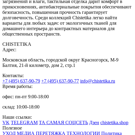
загрязнений и влаги, тактильная отделка дарит комфорт в
прикосновениях, антибактериальные покрытия обеспечивают
безопасность, повышенная прочность гарантирует
долговечность. Среди коллекций Chistetika легко найти
варианты для любых задач: от экологичных тканей для
домашнего интерьера до контрактных материалов для
общественных пространств.
CHISTETIKA
Адрес:
Московская область, городской округ Красногорск, М-9
Балтия, 21-й километр, дом 2, стр.1
Контакты:
+7 (495) 637-90-79
+7 (495) 637-90-77
info@chistetika.ru
Время работы:
офис: пн-пт 9:00-18:00
склад: 10:00-18:00
Наши ссылки:
VK
TELEGRAM
ТА САМАЯ СОЦСЕТЬ
Дзен
chistetika.shop
Полезное
УХОД
МЕДИА
ПЕРЕТЯЖКА
ТЕХНОЛОГИИ
Политика