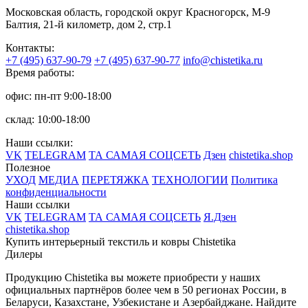
Московская область, городской округ Красногорск, М-9
Балтия, 21-й километр, дом 2, стр.1
Контакты:
+7 (495) 637-90-79
+7 (495) 637-90-77
info@chistetika.ru
Время работы:
офис: пн-пт 9:00-18:00
склад: 10:00-18:00
Наши ссылки:
VK
TELEGRAM
ТА САМАЯ СОЦСЕТЬ
Дзен
chistetika.shop
Полезное
УХОД
МЕДИА
ПЕРЕТЯЖКА
ТЕХНОЛОГИИ
Политика
конфиденциальности
Наши ссылки
VK
TELEGRAM
ТА САМАЯ СОЦСЕТЬ
Я.Дзен
chistetika.shop
Купить интерьерный текстиль и ковры Chistetika
Дилеры
Продукцию Chistetika вы можете приобрести у наших
официальных партнёров более чем в 50 регионах России, в
Беларуси, Казахстане, Узбекистане и Азербайджане.
Найдите