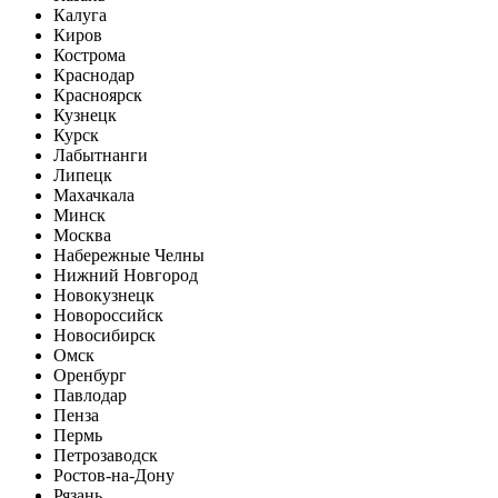
Калуга
Киров
Кострома
Краснодар
Красноярск
Кузнецк
Курск
Лабытнанги
Липецк
Махачкала
Минск
Москва
Набережные Челны
Нижний Новгород
Новокузнецк
Новороссийск
Новосибирск
Омск
Оренбург
Павлодар
Пенза
Пермь
Петрозаводск
Ростов-на-Дону
Рязань