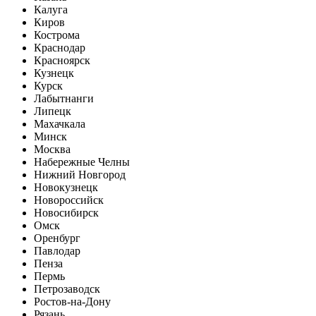
Калуга
Киров
Кострома
Краснодар
Красноярск
Кузнецк
Курск
Лабытнанги
Липецк
Махачкала
Минск
Москва
Набережные Челны
Нижний Новгород
Новокузнецк
Новороссийск
Новосибирск
Омск
Оренбург
Павлодар
Пенза
Пермь
Петрозаводск
Ростов-на-Дону
Рязань