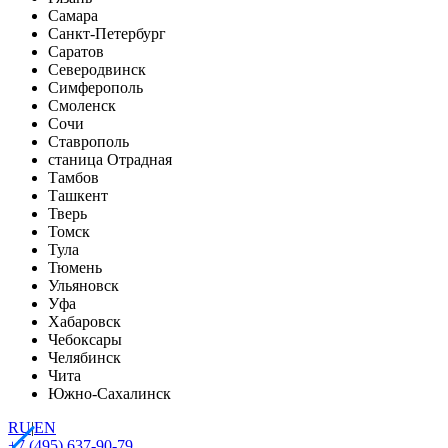
Самара
Санкт-Петербург
Саратов
Северодвинск
Симферополь
Смоленск
Сочи
Ставрополь
станица Отрадная
Тамбов
Ташкент
Тверь
Томск
Тула
Тюмень
Ульяновск
Уфа
Хабаровск
Чебоксары
Челябинск
Чита
Южно-Сахалинск
RU
|
EN
+7 (495) 637-90-79