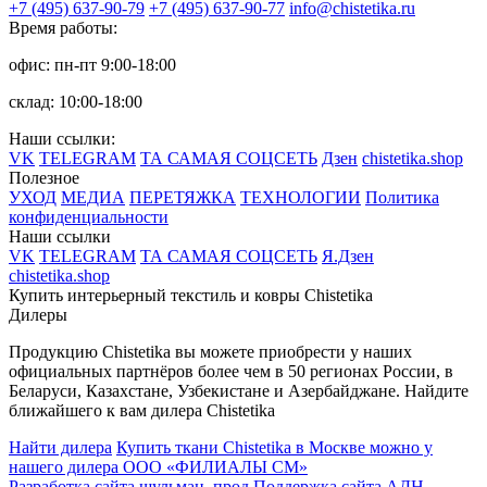
+7 (495) 637-90-79
+7 (495) 637-90-77
info@chistetika.ru
Время работы:
офис: пн-пт 9:00-18:00
склад: 10:00-18:00
Наши ссылки:
VK
TELEGRAM
ТА САМАЯ СОЦСЕТЬ
Дзен
chistetika.shop
Полезное
УХОД
МЕДИА
ПЕРЕТЯЖКА
ТЕХНОЛОГИИ
Политика
конфиденциальности
Наши ссылки
VK
TELEGRAM
ТА САМАЯ СОЦСЕТЬ
Я.Дзен
chistetika.shop
Купить интерьерный текстиль и ковры Chistetika
Дилеры
Продукцию Chistetika вы можете приобрести у наших
официальных партнёров более чем в 50 регионах России, в
Беларуси, Казахстане, Узбекистане и Азербайджане.
Найдите
ближайшего к вам дилера Chistetika
Найти дилера
Купить ткани Chistetika в Москве можно у
нашего дилера ООО «ФИЛИАЛЫ СМ»
Разработка сайта шульман_прод
Поддержка сайта АДН