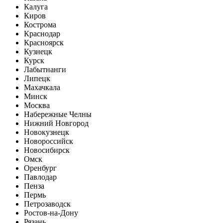
Калуга
Киров
Кострома
Краснодар
Красноярск
Кузнецк
Курск
Лабытнанги
Липецк
Махачкала
Минск
Москва
Набережные Челны
Нижний Новгород
Новокузнецк
Новороссийск
Новосибирск
Омск
Оренбург
Павлодар
Пенза
Пермь
Петрозаводск
Ростов-на-Дону
Рязань